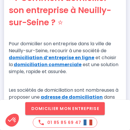
son entreprise à Neuilly-
sur-Seine ? ⭐
Pour domicilier son entreprise dans la ville de
Neuilly-sur-Seine,
recourir à une société de
domiciliation d’entreprise en ligne
et choisir
la
domiciliation commerciale
est une solution
simple, rapide et assurée.
Les sociétés de domiciliation sont nombreuses à
proposer une
adresse de domiciliation
dans
cette ville.
DOMICILIER MON ENTREPRISE
phone
01 85 85 69 47
Il suffit à
l’entrepreneur de choisir parmi ces