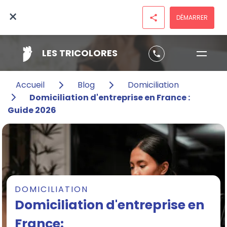
×
DÉMARRER
share
LES TRICOLORES
phone
Accueil
Blog
Domiciliation
Domiciliation d'entreprise en France :
Guide 2026
DOMICILIATION
Domiciliation d'entreprise en
France: