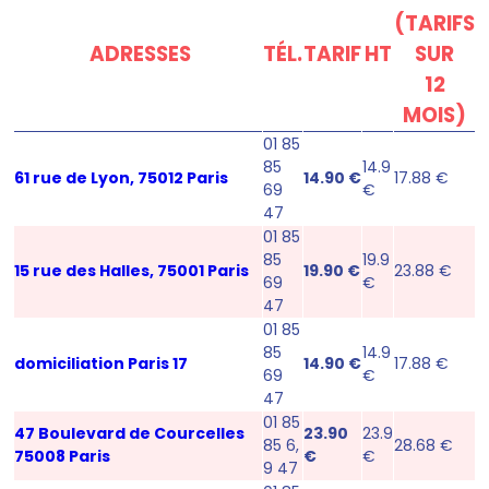
(TARIFS
ADRESSES
TÉL.
TARIF
HT
SUR
12
MOIS)
01 85
85
14.9
61 rue de Lyon, 75012 Paris
14.90 €
17.88 €
69
€
47
01 85
85
19.9
15 rue des Halles, 75001 Paris
19.90 €
23.88 €
69
€
47
01 85
85
14.9
domiciliation Paris 17
14.90 €
17.88 €
69
€
47
01 85
47 Boulevard de Courcelles
23.90
23.9
85 6,
28.68 €
75008 Paris
€
€
9 47