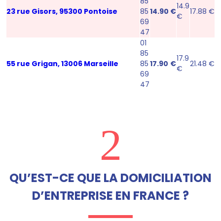
85
14.9
23 rue Gisors, 95300 Pontoise
85
14.90 €
17.88 €
€
69
47
01
85
17.9
55 rue Grigan, 13006 Marseille
85
17.90
€
21.48 €
€
69
47
2
QU’EST-CE QUE LA DOMICILIATION
D’ENTREPRISE EN FRANCE ?