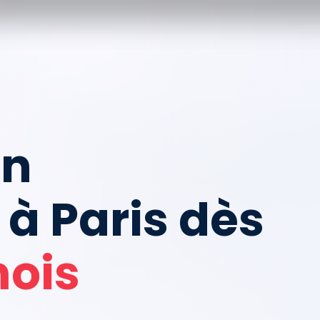
on
 à Paris dès
mois