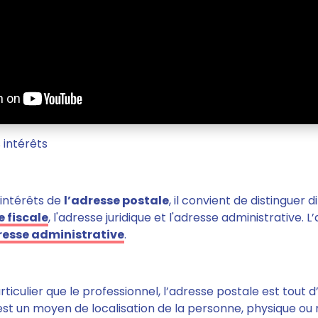
 intérêts
 intérêts de
l’adresse postale
, il convient de distinguer 
e fiscale
, l'adresse juridique et l'adresse administrative.
L’
resse administrative
.
rticulier que le professionnel,
l’adresse postale est tout 
 est
un moyen de localisation
de la personne, physique ou 