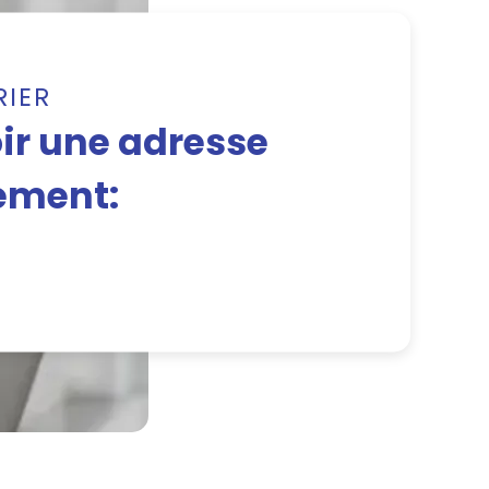
RIER
r une adresse
ement: