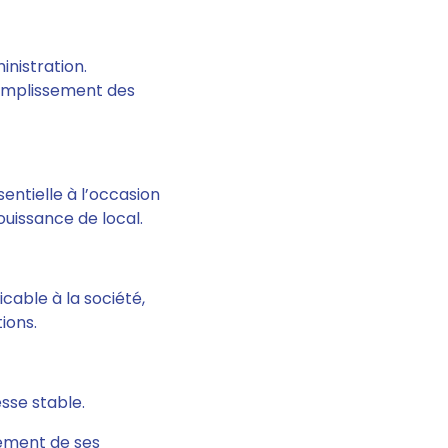
inistration.
ccomplissement des
entielle à l’occasion
jouissance de local.
icable à la société,
ions.
sse stable
.
nement de ses