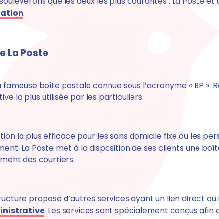
 soulèverons que les deux les plus courantes : La Poste et
iation
.
de La Poste
a fameuse boîte postale connue sous l’acronyme « BP ». Re
ive la plus utilisée par les particuliers.
lution la plus efficace pour les sans domicile fixe ou les pe
ment.
La Poste met à la disposition de ses clients une boît
ment des courriers
.
tructure propose d’autres services ayant un lien direct ou i
inistrative
. Les services sont spécialement conçus afin de