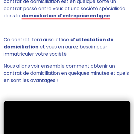
contrat de domiciliation est en quelque sorte un
contrat passé entre vous et une société spécialisée
dans la
domiciliation d’entreprise en ligne
.
Ce contrat
fera aussi office
d’attestation de
domiciliation
et vous en aurez besoin pour
immatriculer votre société.
Nous allons voir ensemble comment obtenir un
contrat de domiciliation en quelques minutes et quels
en sont les avantages !