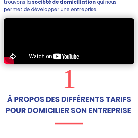
trouvons la
société de domiciliation
qui nous
permet de développer une entreprise.
1
À PROPOS DES DIFFÉRENTS TARIFS
POUR DOMICILIER SON ENTREPRISE