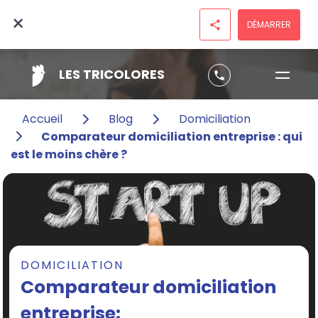
×
DÉMARRER
share
LES TRICOLORES
phone
Accueil
Blog
Domiciliation
Comparateur domiciliation entreprise : qui
est le moins chère ?
DOMICILIATION
Comparateur domiciliation
entreprise: