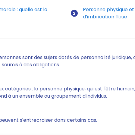
orale : quelle est la
Personne physique et 
d’imbrication floue
sique ou morale : Les astuces pratiques
ersonnes sont des sujets dotés de personnalité juridique,
et soumis à des obligations.
ux catégories : la personne physique, qui est l'être humain
ond à un ensemble ou groupement d'individus.
s peuvent s'entrecroiser dans certains cas.