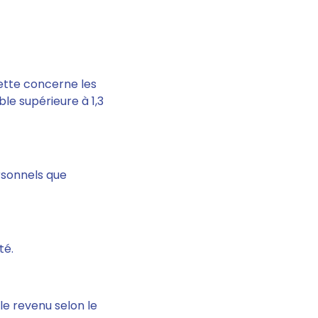
iette concerne les
le supérieure à 1,3
ersonnels que
té.
 le revenu selon le