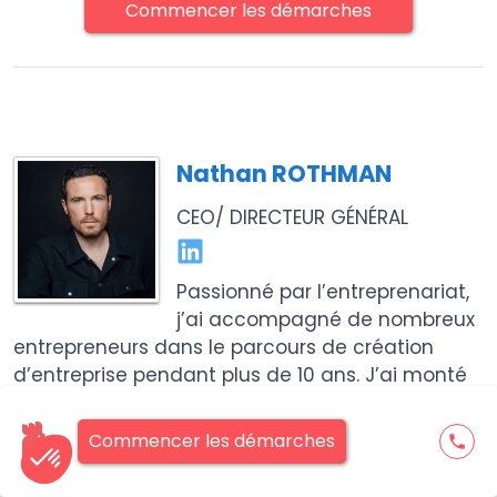
Commencer les démarches
Nathan ROTHMAN
CEO/ DIRECTEUR GÉNÉRAL
Passionné par l’entreprenariat,
j’ai accompagné de nombreux
entrepreneurs dans le parcours de création
d’entreprise pendant plus de 10 ans. J’ai monté
de nombreuses startups à succès et souhaite
me concentrer dans le développement et
Commencer les démarches
phone
l’expérience utilisateur au sein des Tricolores.
Les Tricolores est une société numéro 1 de la