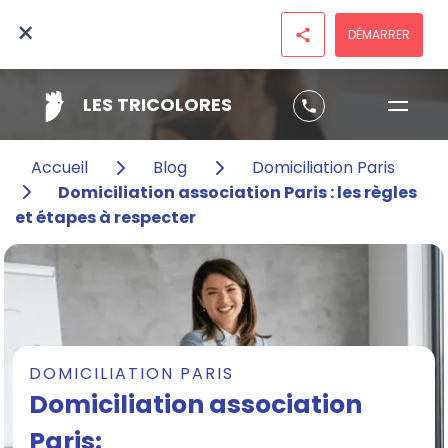
×
DÉMARRER
share
LES TRICOLORES
phone
Accueil
Blog
Domiciliation Paris
Domiciliation association Paris : les règles
et étapes à respecter
DOMICILIATION PARIS
Domiciliation association
Paris: