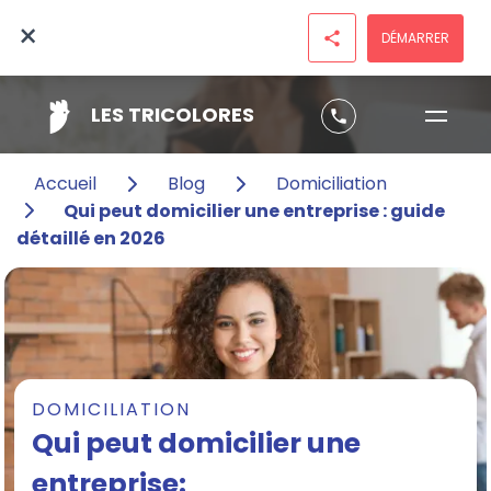
×
DÉMARRER
share
LES TRICOLORES
phone
Accueil
Blog
Domiciliation
Qui peut domicilier une entreprise : guide
détaillé en 2026
DOMICILIATION
Qui peut domicilier une
entreprise: