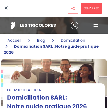
×
DÉMARRER
share
LES TRICOLORES
phone
Accueil
Blog
Domiciliation
Domiciliation SARL : Notre guide pratique
2026
DOMICILIATION
Domiciliation SARL:
Notre guide pratique 2026