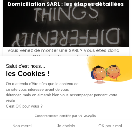
Domiciliation SARL : les étapes détaillées
Vous venez de monter une SARL ? Vous êtes donc
passé par différentes étapes de créations, comme
la rédaction des ...
Domiciliation SARL
Salut c'est nous...
les Cookies !
CRÉATION D'ENTREPRISE
On a attendu d'être sûrs que le contenu de
ce site vous intéresse avant de vous
déranger, mais on aimerait bien vous accompagner pendant votre
visite...
C'est OK pour vous ?
SAS ou SARL : comment choisir le
Commencer les démarches
Consentements certifiés par
phone
meilleur statut juridique pour vous
Non merci
Je choisis
OK pour moi