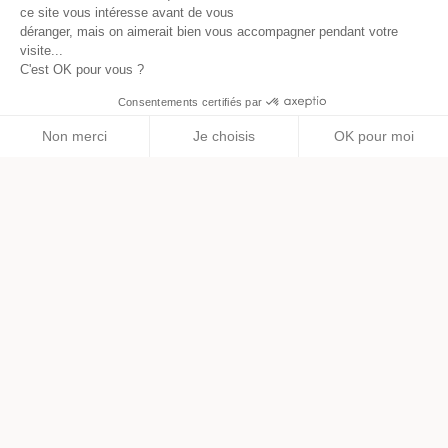
ce site vous intéresse avant de vous
déranger, mais on aimerait bien vous accompagner pendant votre
visite...
C'est OK pour vous ?
Créer une EURL en ligne
Consentements certifiés par
phone
Non merci
Je choisis
OK pour moi
Axeptio consent
Plateforme de Gestion du Consentement : Personnalisez vos O
Notre plateforme vous permet d'adapter et de gérer vos paramètr