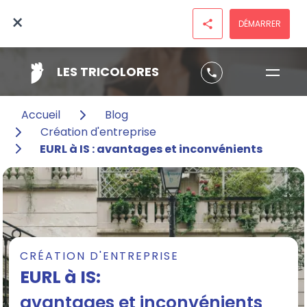
×
DÉMARRER
share
LES TRICOLORES
phone
Accueil
Blog
Création d'entreprise
EURL à IS : avantages et inconvénients
CRÉATION D'ENTREPRISE
EURL à IS:
avantages et inconvénients