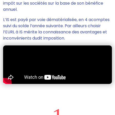
impôt sur les sociétés sur la base de son bénéfice
annuel.
L’IS est payé par voie dématérialisée, en 4 acomptes
suivi du solde l’année suivante. Par ailleurs
choisir
l’EURL à IS mérite la connaissance des avantages et
inconvénients dudit imposition.