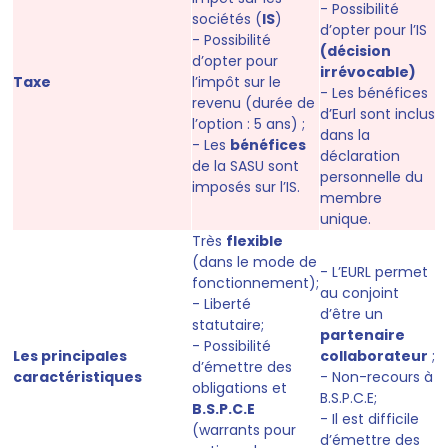
- Possibilité
sociétés (
IS
)
d’opter pour l’IS
- Possibilité
(décision
d’opter pour
irrévocable)
Taxe
l’impôt sur le
- Les bénéfices
revenu (durée de
d’Eurl sont inclus
l’option : 5 ans) ;
dans la
- Les
bénéfices
déclaration
de la SASU sont
personnelle du
imposés sur l’IS.
membre
unique.
Très
flexible
(dans le mode de
- L’EURL permet
fonctionnement);
au conjoint
- Liberté
d’être un
statutaire;
partenaire
- Possibilité
Les principales
collaborateur
;
d’émettre des
caractéristiques
- Non-recours à
obligations et
B.S.P.C.E;
B.S.P.C.E
- Il est difficile
(warrants pour
d’émettre des