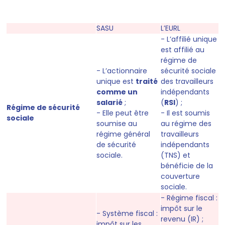
SASU
L’EURL
- L’affilié unique
est affilié au
régime de
- L’actionnaire
sécurité sociale
unique est
traité
des travailleurs
comme un
indépendants
salarié
;
(
RSI
) ;
Régime de sécurité
- Elle peut être
- Il est soumis
sociale
soumise au
au régime des
régime général
travailleurs
de sécurité
indépendants
sociale.
(TNS) et
bénéficie de la
couverture
sociale.
- Régime fiscal :
impôt sur le
- Système fiscal :
revenu (IR) ;
impôt sur les