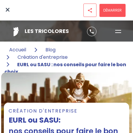
×
DÉMARRER
share
LES TRICOLORES
phone
Accueil
Blog
Création d'entreprise
EURL ou SASU : nos conseils pour faire le bon
choix
CRÉATION D'ENTREPRISE
EURL ou SASU:
nos conseils pour faire le bon