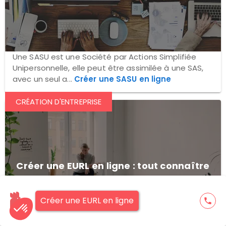
Une SASU est une Société par Actions Simplifiée
Unipersonnelle, elle peut être assimilée à une SAS,
avec un seul a...
Créer une SASU en ligne
CRÉATION D'ENTREPRISE
Créer une EURL en ligne : tout connaître
en 3 minutes
Créer une EURL en ligne
phone