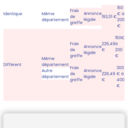
150
Frais
Annonce
Identique
Même
€ à
de
192,01 €
légale
département
200
greffe
€
150€
Frais
226,49
à
Annonce
de
€
200
légale
greffe
€
Même
Différent
département
Frais
300
Autre
Annonce
de
226,49
€ à
département
légale
greffe
€
400
€