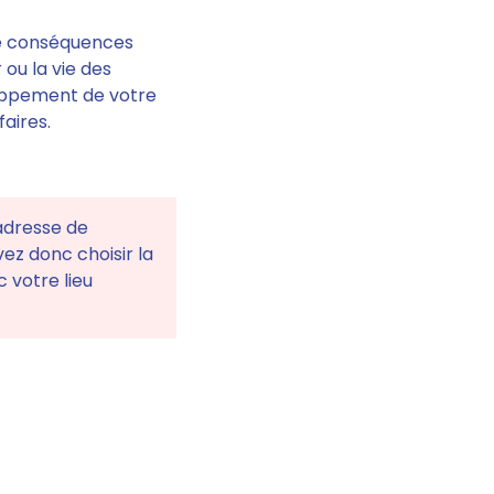
e conséquences
 ou la vie des
oppement de votre
faires.
 adresse de
vez donc choisir la
c votre lieu
E