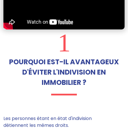
1
POURQUOI EST-IL AVANTAGEUX
D'ÉVITER L'INDIVISION EN
IMMOBILIER ?
Les personnes étant en état d'indivision
détiennent les mêmes droits.