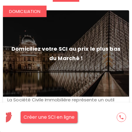
DOMICILIATION
Domiciliez votre SCI au prix le plus bas
du Marché !
La Société Civile Immobilière représente un outil
juridique sophistiqué qui permet à des personnes
physiques ou mo...
Domiciliez votre SCI au prix le
Créer une SCI en ligne
phone
plus bas du Marché !