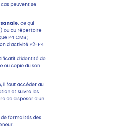
x cas peuvent se
isanale,
ce qui
S) ou au répertoire
ique P4 CMB ;
tion d’activité P2-P4
tificatif d’identité de
le ou copie du son
, il faut accéder au
tion et suivre les
ire de disposer d’un
 de formalités des
eneur.