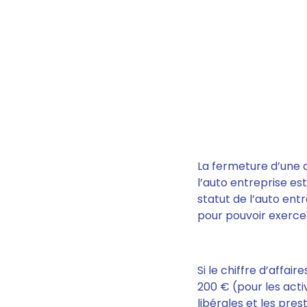
La fermeture d’une a
l’auto entreprise e
s
statut
de l’auto ent
pour pouvoir exercer 
Si le chiffre d’affai
200 €
(pour les act
libérales et les pre