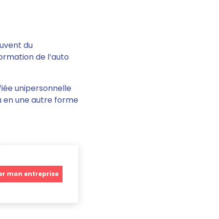
ouvent du
formation
de l’auto
fiée unipersonnelle
ou en une autre forme
er mon entreprise