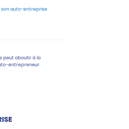
r son auto-entreprise
se
peut aboutir à la
’auto-entrepreneur
ISE