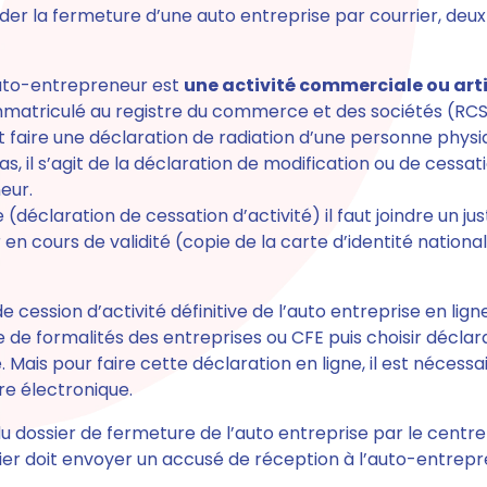
der la fermeture d’une auto entreprise par courrier, deu
l’auto-entrepreneur est
une activité commerciale ou art
t immatriculé au registre du commerce et des sociétés (RC
it
faire une déclaration de radiation d’une personne phys
cas
, il s’agit de la déclaration de modification ou de cessa
eur.
e (déclaration de cessation d’activité)
il faut joindre un jus
en cours de validité
(copie de la carte d’identité nationa
e cession d’activité définitive de l’auto entreprise en ligne
re de formalités des entreprises ou CFE puis choisir déclara
te. Mais pour faire cette déclaration en ligne,
il est nécessa
ure électronique.
u dossier de fermeture de l’auto entreprise par le centre
ier doit envoyer un accusé de réception à l’auto-entrepr