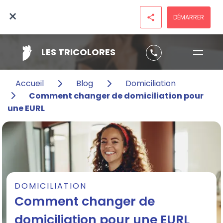
×
DÉMARRER
share
LES TRICOLORES
phone
Accueil
Blog
Domiciliation
Comment changer de domiciliation pour
une EURL
DOMICILIATION
Comment changer de
domiciliation pour une EURL