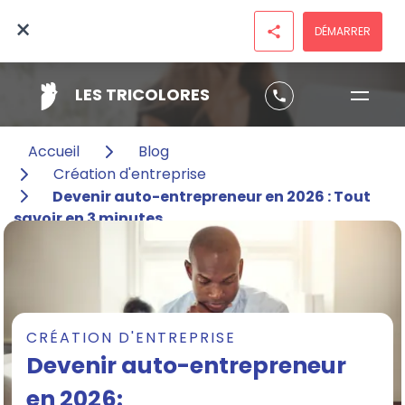
×
DÉMARRER
share
LES TRICOLORES
phone
Accueil
Blog
Création d'entreprise
Devenir auto-entrepreneur en 2026 : Tout
savoir en 3 minutes
CRÉATION D'ENTREPRISE
Devenir auto-entrepreneur
en 2026: