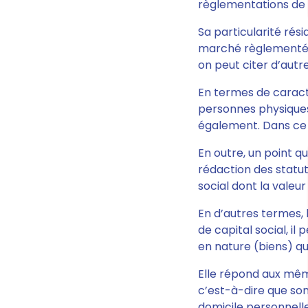
règlementations de
Sa particularité rési
marché règlementé e
on peut citer d’autre
En termes de caract
personnes physiques
également
. Dans ce
En outre, un point qu
rédaction des statu
social dont la valeur
En d’autres termes, l
de capital social, i
en nature (biens) qu
Elle répond aux mêm
c’est-à-dire que son
domicile personnell