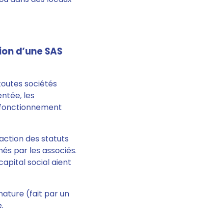
ion d’une SAS
toutes sociétés
mentée,
les
n fonctionnement
action des statuts
gnés par les associés.
capital social aient
 nature
(fait par un
.