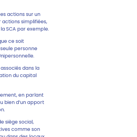
 ses actions sur un
actions simplifiées,
ou la SCA par exemple.
que ce soit
 seule personne
Unipersonnelle.
 associés dans la
tion du capital
stement, en parlant
ou bien d’un apport
on.
e siège social,
tives
comme son
 ou dans des locaux