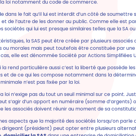
 la loi notamment du code de commerce.
de dans le fait qu
’il lui est interdit d’un côté de soumettre
t de l’autre de les donner au public.
Comme elle est par 
s sociétés qui lui est presque similaires telles que la SA 
éristiques,
la SAS peut être créée par plusieurs associés 
 ou morales mais peut toutefois être constituée par une
 cas, elle est dénommée Société par Actions Simplifiées 
i la rend particulière aussi c’est
la liberté que possède les
ts et de ce qui les compose notamment dans la détermina
 minimale n’est pas fixée par la loi
.
a loi n’exige pas du tout un seuil minimal sur ce point. Ju
l peut s’agir d’un apport en numéraire (somme d’argents) 
e les associés doivent réunir au moment de sa constituti
es aspects que la majorité des sociétés
lorsqu’on parle d
 dirigeant (président) peut opter entre plusieurs alterna
e,
domicilier la SAS
dans une entreprise de domiciliation