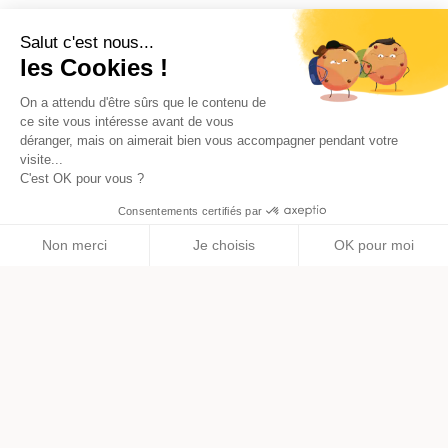
Salut c'est nous...
les Cookies !
On a attendu d'être sûrs que le contenu de
ce site vous intéresse avant de vous
déranger, mais on aimerait bien vous accompagner pendant votre
visite...
C'est OK pour vous ?
Commencer les démarches
Consentements certifiés par
phone
Non merci
Je choisis
OK pour moi
Axeptio consent
Plateforme de Gestion du Consentement : Personnalisez vos O
Notre plateforme vous permet d'adapter et de gérer vos paramètr