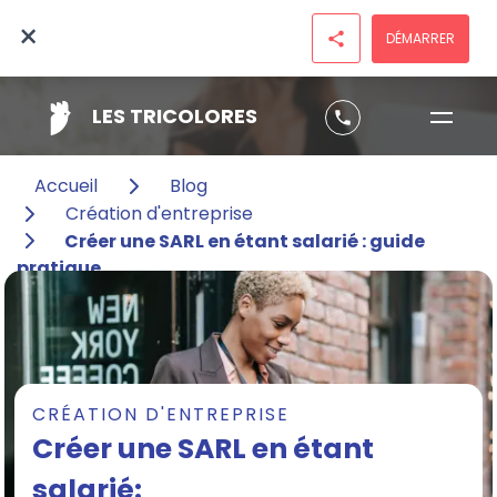
×
DÉMARRER
share
LES TRICOLORES
phone
Accueil
Blog
Création d'entreprise
Créer une SARL en étant salarié : guide
pratique
CRÉATION D'ENTREPRISE
Créer une SARL en étant
salarié: