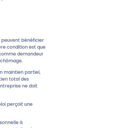
 peuvent bénéficier
ère condition est que
crit comme demandeur
s chômage.
un maintien partiel,
ien total des
ntreprise ne doit
ploi perçoit une
rsonnelle à