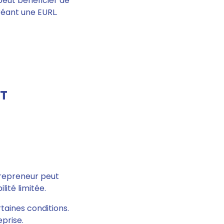
peut bénéficier de
réant une EURL.
UT
trepreneur peut
ité limitée.
rtaines conditions
.
eprise.