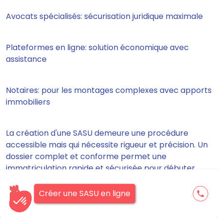
Avocats spécialisés: sécurisation juridique maximale
Plateformes en ligne: solution économique avec
assistance
Notaires: pour les montages complexes avec apports
immobiliers
La création d'une SASU demeure une procédure
accessible mais qui nécessite rigueur et précision. Un
dossier complet et conforme permet une
immatriculation rapide et sécurisée pour débuter
votre activité entrepreneuriale dans les meilleures
conditions.
Créer une SASU en ligne
phone