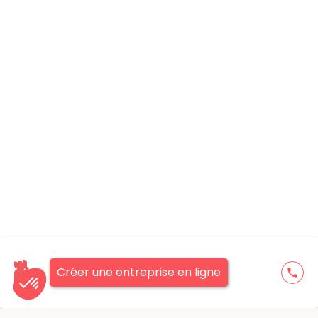
Créer une entreprise en ligne
phone
Axeptio consent
Plateforme de Gestion du Consentement : Personnalisez vos O