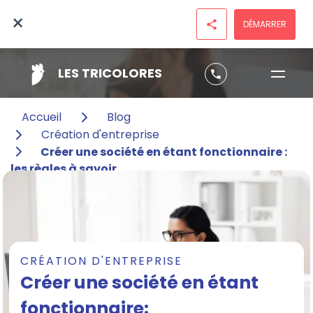
×
DÉMARRER
share
LES TRICOLORES
phone
Accueil
Blog
Création d'entreprise
Créer une société en étant fonctionnaire :
les règles à savoir
CRÉATION D'ENTREPRISE
Créer une société en étant
fonctionnaire: