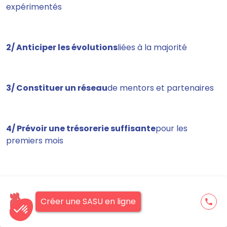
expérimentés
2/ Anticiper les évolutions
liées à la majorité
3/ Constituer un réseau
de mentors et partenaires
4/ Prévoir une trésorerie suffisante
pour les
premiers mois
5/ Souscrire les assurances adaptées
à l'activité
Créer une SASU en ligne
phone
Erreurs à éviter