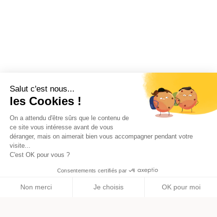
Salut c'est nous...
les Cookies !
On a attendu d'être sûrs que le contenu de
ce site vous intéresse avant de vous
déranger, mais on aimerait bien vous accompagner pendant votre
visite...
C'est OK pour vous ?
Créer une entreprise en ligne
Consentements certifiés par
phone
Non merci
Je choisis
OK pour moi
Axeptio consent
Plateforme de Gestion du Consentement : Personnalisez vos O
Notre plateforme vous permet d'adapter et de gérer vos paramètr