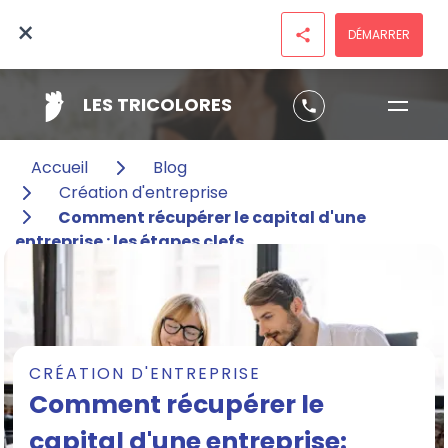
×
DÉMARRER
share
LES TRICOLORES
phone
Accueil
Blog
Création d'entreprise
Comment récupérer le capital d'une
entreprise : les étapes clefs
CRÉATION D'ENTREPRISE
Comment récupérer le
capital d'une entreprise: