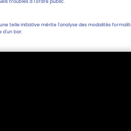
uels troubles à l'ordre public.
 une telle initiative mérite l'analyse des modalités formal
e d'un bar.