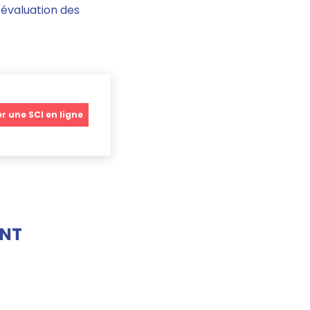
l’évaluation des
r une SCI en ligne
ENT