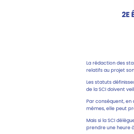
2E 
La rédaction des sta
relatifs au projet so
Les statuts définiss
de la SCI
doivent vei
Par conséquent, en c
mêmes,
elle peut pr
Mais si la SCI délègu
prendre une heure à