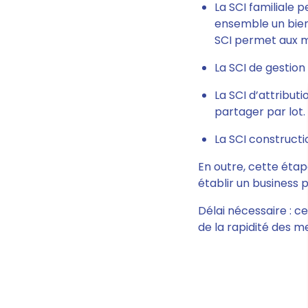
La SCI familiale
pe
ensemble un bien 
SCI permet aux m
La SCI de gestion
La SCI d’attributi
partager par lot.
La SCI construct
En outre, cette étap
établir un business p
Délai nécessaire :
ce
de la rapidité des m