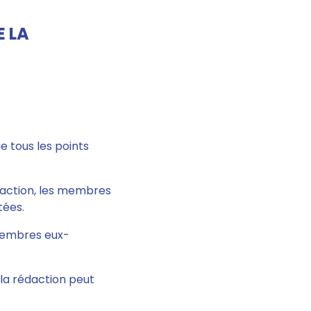
E LA
e tous les points
daction, les membres
tées.
 membres eux-
, la rédaction peut