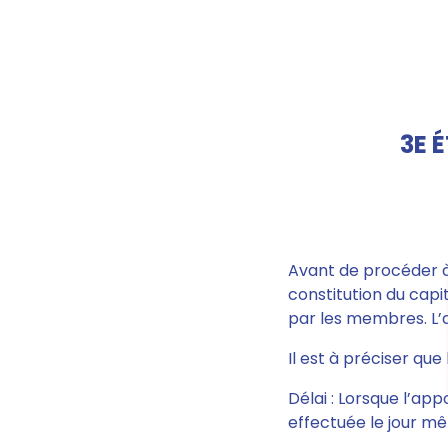
3E 
Avant de procéder à 
constitution du capit
par les membres
. L
Il est à préciser que
Délai : Lorsque l’ap
effectuée le jour m