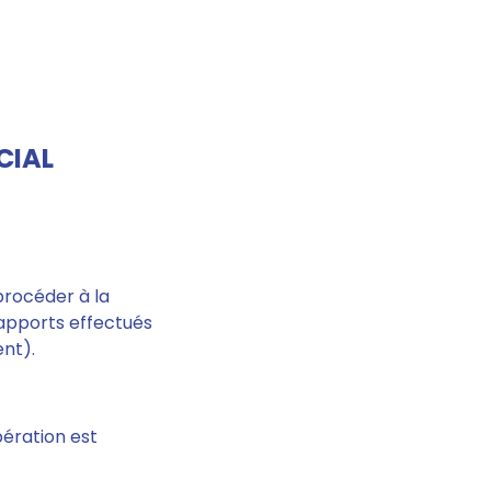
CIAL
procéder à la
s apports effectués
ent).
opération est