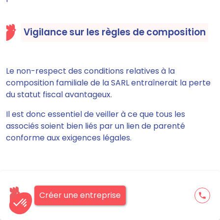
Vigilance sur les règles de composition
Le non-respect des conditions relatives à la
composition familiale de la SARL entraînerait la perte
du statut fiscal avantageux.
Il est donc essentiel de veiller à ce que tous les
associés soient bien liés par un lien de parenté
conforme aux exigences légales.
Choix du régime fiscal adapté
Créer une entreprise
phone
Bien que le régime micro-BIC offre une simplicité de