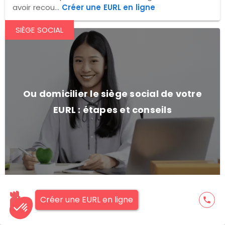
avoir recou...
Créer une EURL en ligne
SIÈGE SOCIAL
Ou domicilier le siège social de votre
EURL : étapes et conseils
Vous voulez créer une EURL ? Vous avez un projet
ambitieux et novateur dans la tête ? Lors de la
Créer une EURL en ligne
phone
rédaction des statut...
Ou domicilier le siège
social de votre EURL