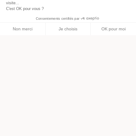
visite...
C'est OK pour vous ?
Créer une entreprise en ligne
Consentements certifiés par
phone
Non merci
Je choisis
OK pour moi
Axeptio consent
Plateforme de Gestion du Consentement : Personnalisez vos O
Notre plateforme vous permet d'adapter et de gérer vos paramètr