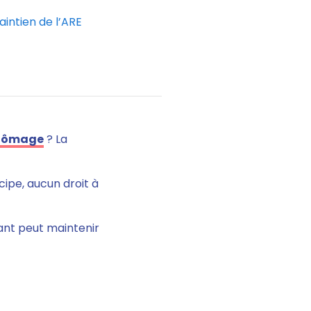
intien de l’ARE
chômage
? La
cipe, aucun droit à
rant peut maintenir