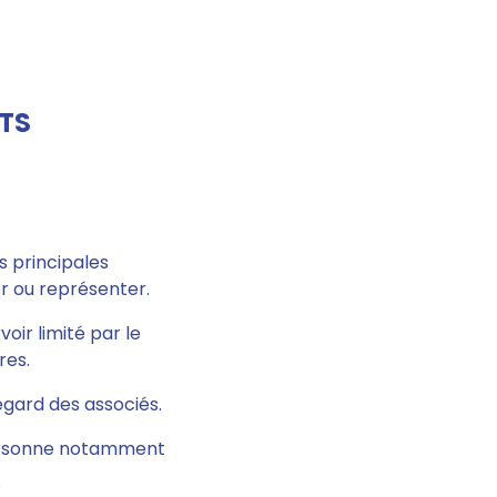
TS
s principales
er ou représenter.
oir limité par le
res.
égard des associés.
 personne notamment