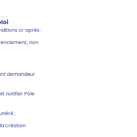
loi
nditions ci-après :
icenciement, non
nt demandeur
oit notifier Pôle
unéré ;
 la création