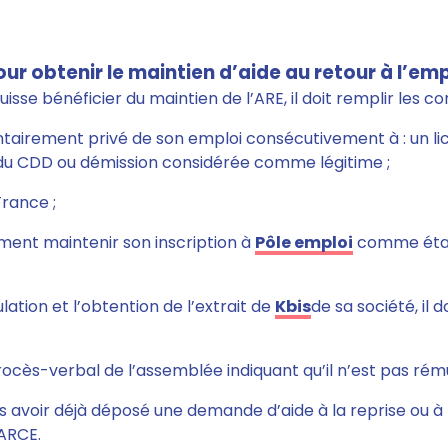
our obtenir le maintien d’aide au retour à l’emp
isse bénéficier du maintien de l’ARE, il doit remplir les co
lontairement privé de son emploi consécutivement à : un l
u CDD ou démission considérée comme légitime ;
France ;
ement maintenir son inscription à
Pôle emploi
comme éta
lation et l’obtention de l’extrait de
Kbis
de sa société, il d
e procès-verbal de l’assemblée indiquant qu’il n’est pas rém
 pas avoir déjà déposé une demande d’aide à la reprise ou à
 ARCE.