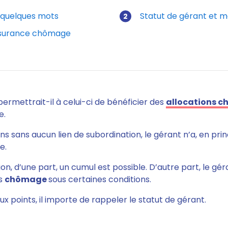
n quelques mots
Statut de gérant et ma
her le chômage en étant gérant
assurance chômage
permettrait-il à celui-ci de bénéficier des
allocations 
e.
ns sans aucun lien de subordination, le gérant n’a, en prin
e.
ion, d’une part, un cumul est possible. D’autre part, le gé
ns
chômage
sous certaines conditions.
ux points, il importe de rappeler le statut de gérant.