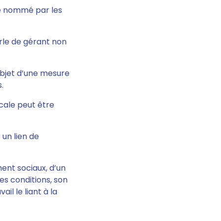
re nommé par les
arle de gérant non
’objet d’une mesure
.
scale peut être
 un lien de
ment sociaux, d’un
nes conditions, son
il le liant à la