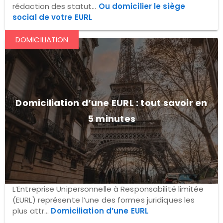
rédaction des statut...
Ou domicilier le siège
social de votre EURL
DOMICILIATION
Domiciliation d’une EURL : tout savoir en
5 minutes
L’Entreprise Unipersonnelle à Responsabilité limitée
(EURL) représente l’une des formes juridiques les
plus attr...
Domiciliation d’une EURL