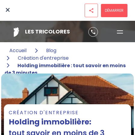
×
DÉMARRER
share
LES TRICOLORES
phone
Accueil
Blog
Création d'entreprise
Holding immobilière : tout savoir en moins
de 3 minutes
CRÉATION D'ENTREPRISE
Holding immobilière:
tout savoir en moins de 3