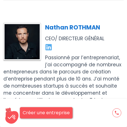
Nathan ROTHMAN
CEO/ DIRECTEUR GÉNÉRAL
Passionné par l’entreprenariat,
j’ai accompagné de nombreux
entrepreneurs dans le parcours de création
d’entreprise pendant plus de 10 ans. J’ai monté
de nombreuses startups à succès et souhaite
me concentrer dans le développement et
l’expérience utilisateur au sein des Tricolores.
Les Tricolores est une société numéro 1 de la
Créer une entreprise
phone
domiciliation à Paris
et dans toute la France
ainsi que les formalités juridiques.