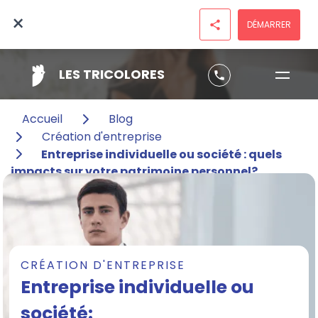
×
DÉMARRER
share
LES TRICOLORES
phone
Accueil
Blog
Création d'entreprise
Entreprise individuelle ou société : quels
impacts sur votre patrimoine personnel?
CRÉATION D'ENTREPRISE
Entreprise individuelle ou
société: