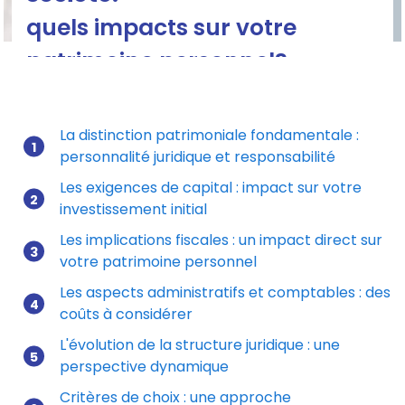
quels impacts sur votre
patrimoine personnel?
Entreprise individuelle ou société : quels impacts sur
votre patrimoine personnel?
La distinction patrimoniale fondamentale :
personnalité juridique et responsabilité
Mis à jour le 17/11/2025
Les exigences de capital : impact sur votre
investissement initial
Les implications fiscales : un impact direct sur
votre patrimoine personnel
Les aspects administratifs et comptables : des
coûts à considérer
L'évolution de la structure juridique : une
perspective dynamique
Critères de choix : une approche