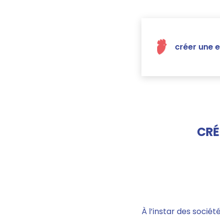
créer une e
CRÉ
À l’instar des sociét