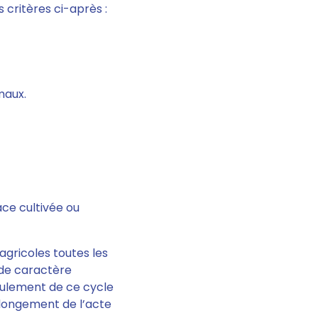
s critères ci-après :
maux.
ace cultivée ou
 agricoles toutes les
e de caractère
oulement de ce cycle
rolongement de l’acte