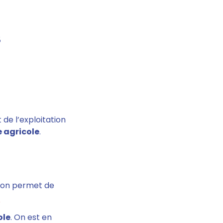
S
 de l’exploitation
e agricole
.
tion permet de
ole
. On est en