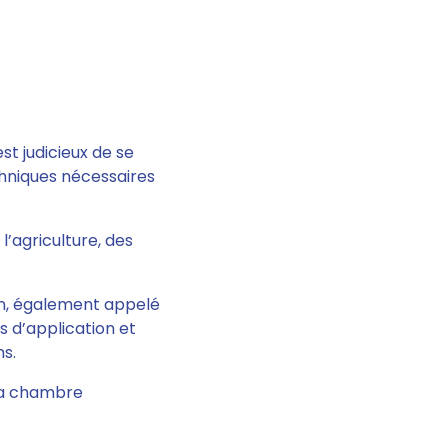
st judicieux de se
chniques nécessaires
’agriculture, des
lan, également appelé
s d’application et
ns.
e la chambre