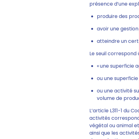
présence d’une expl
produire des pro
avoir une gestio
atteindre un cert
Le seuil correspond à
« une superficie a
ou une superficie
ou une activité s
volume de produc
L’article L311-1 du C
activités correspond
végétal ou animal e
ainsi que les activi