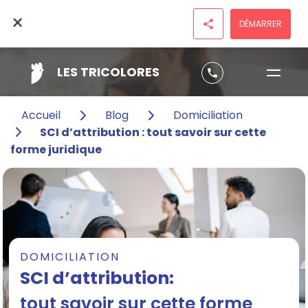
×
DÉMARRER
share
LES TRICOLORES
phone
Accueil
Blog
Domiciliation
SCI d’attribution : tout savoir sur cette
forme juridique
DOMICILIATION
SCI d’attribution:
tout savoir sur cette forme