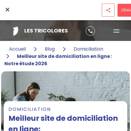
×
DÉMA
share
LES TRICOLORES
phone
Accueil
Blog
Domiciliation
Meilleur site de domiciliation en ligne :
Notre étude 2026
DOMICILIATION
Meilleur site de domiciliation
en ligne: