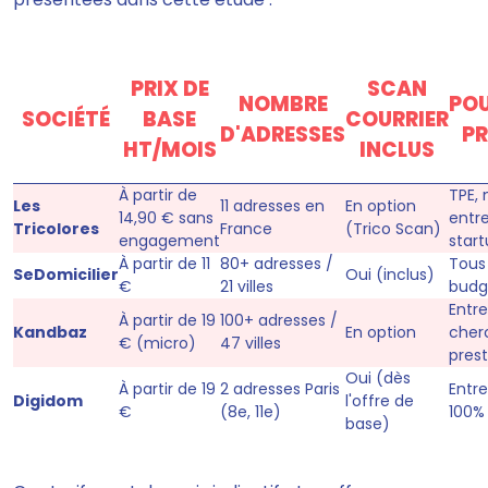
PRIX DE
SCAN
NOMBRE
POU
SOCIÉTÉ
BASE
COURRIER
D'ADRESSES
PR
HT/MOIS
INCLUS
À partir de
TPE,
Les
11 adresses en
En option
14,90 € sans
entr
Tricolores
France
(Trico Scan)
engagement
star
À partir de 11
80+ adresses /
Tous 
SeDomicilier
Oui (inclus)
€
21 villes
budg
Entr
À partir de 19
100+ adresses /
Kandbaz
En option
cher
€ (micro)
47 villes
prest
Oui (dès
À partir de 19
2 adresses Paris
Entr
Digidom
l'offre de
€
(8e, 11e)
100% 
base)