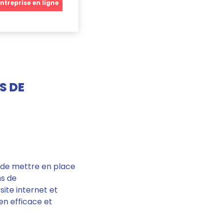
ntreprise en ligne
S DE
n de mettre en place
ns de
site internet et
en efficace et