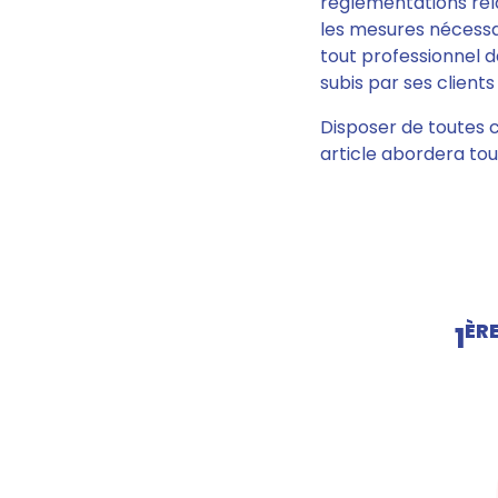
règlementations rela
les mesures nécessai
tout professionnel 
subis par ses clien
Disposer de toutes c
article abordera tout
ÈR
1