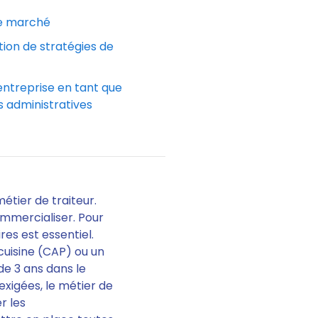
de marché
ion de stratégies de
entreprise en tant que
és administratives
métier de traiteur.
ommercialiser.
Pour
res est essentiel.
 cuisine (CAP) ou un
de 3 ans dans le
 exigées, le métier de
r les