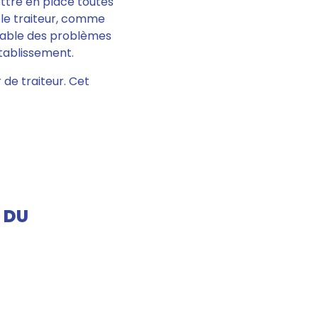
mettre en place toutes
, le traiteur, comme
nsable des problèmes
tablissement.
de traiteur. Cet
 DU