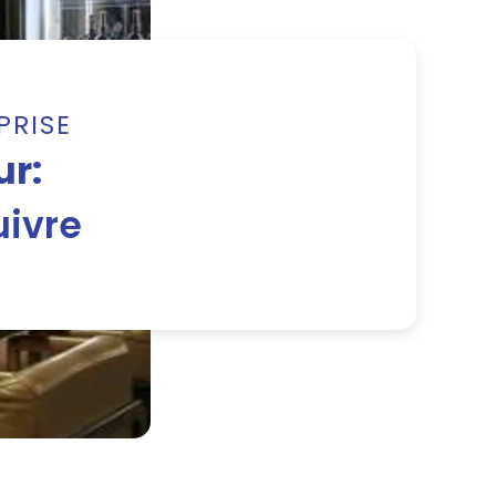
PRISE
ur:
uivre