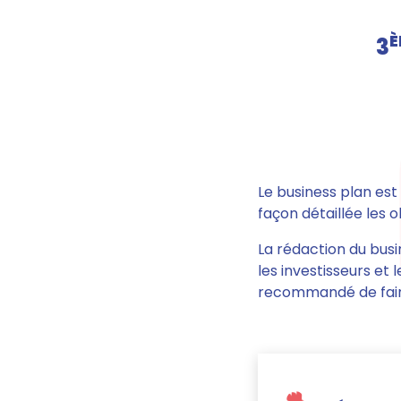
È
3
Le business plan es
façon détaillée les 
La rédaction du busi
les investisseurs et
recommandé de fair