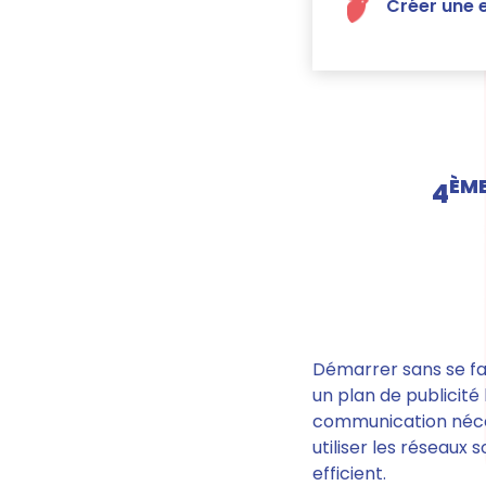
Créer une e
ÈM
4
Démarrer sans se fa
un plan de publicité
communication nécess
utiliser les réseaux
efficient.