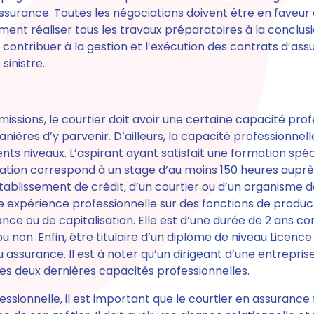
surance. Toutes les négociations doivent être en faveur
lement réaliser tous les travaux préparatoires à la conclus
it contribuer à la gestion et l’exécution des contrats d’as
sinistre.
missions,
le courtier doit avoir une certaine capacité prof
s manières d’y parvenir. D’ailleurs, la capacité professionnel
nts niveaux.
L’aspirant ayant satisfait une formation spé
tion correspond à un stage d’au moins 150 heures auprè
tablissement de crédit, d’un courtier ou d’un organisme d
e expérience professionnelle sur des fonctions de produc
nce ou de capitalisation.
Elle est d’une durée de 2 ans c
u non. Enfin,
être titulaire d’un diplôme de niveau Licenc
u assurance.
Il est à noter qu’un dirigeant d’une entrepri
 ces deux dernières capacités professionnelles.
essionnelle, il est important que
le courtier en assurance