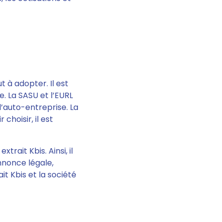
ut à adopter.
Il est
e. La SASU et l’EURL
l’auto-entreprise. La
r choisir,
il est
extrait Kbis
. Ainsi, il
annonce légale,
it Kbis et la société