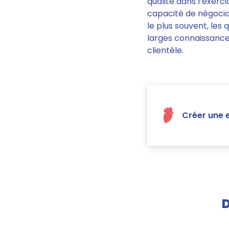
qualité dans l’exerc
capacité de négociati
le plus souvent, les 
larges connaissances
clientèle.
Créer une e
D