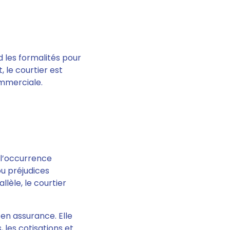
d les formalités pour
t,
le courtier est
ommerciale.
n l’occurrence
u préjudices
allèle, le courtier
 en assurance. Elle
, les cotisations et