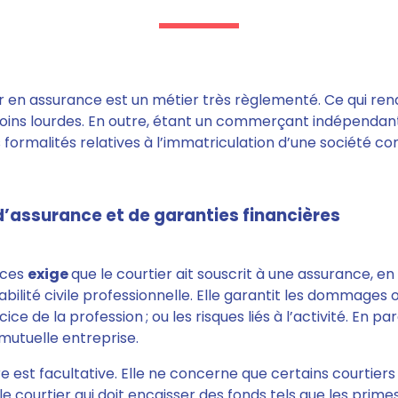
r en assurance est un métier très règlementé. Ce qui ren
oins lourdes. En outre, étant un commerçant indépendan
 formalités relatives à l’immatriculation d’une société c
d’assurance et de garanties financières
nces
exige
que le courtier ait souscrit à une assurance
, e
bilité civile professionnelle.
Elle garantit les dommages o
ce de la profession ; ou les risques liés à l’activité. En par
 mutuelle entreprise.
e est facultative
. Elle ne concerne que certains courtiers
le courtier qui doit encaisser des fonds tels que les primes