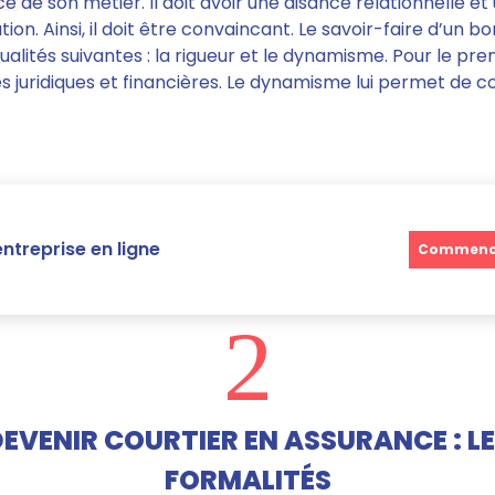
ice de son métier.
Il doit avoir une aisance relationnelle e
on. Ainsi, il doit être convaincant.
Le savoir-faire d’un bo
qualités suivantes
: la rigueur et le dynamisme. Pour le premi
 juridiques et financières. Le dynamisme lui permet de c
ntreprise en ligne
Commence
2
EVENIR COURTIER EN ASSURANCE : L
FORMALITÉS