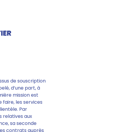
IER
ssus de souscription
elé, d’une part,
à
ière mission est
 faire,
les services
ientèle.
Par
 relatives aux
ance, sa seconde
r les contrats auprès