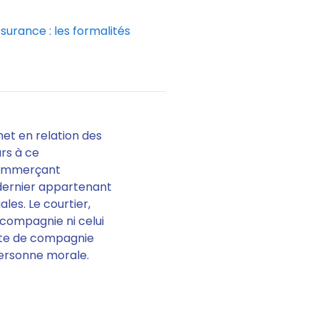
surance : les formalités
met en relation des
urs à ce
commerçant
e dernier appartenant
les. Le courtier,
a compagnie ni celui
uête de compagnie
personne morale.