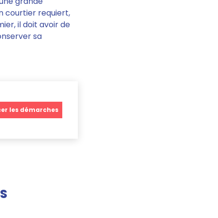
t une grande
n courtier requiert,
er, il doit avoir de
onserver sa
r les démarches
ES