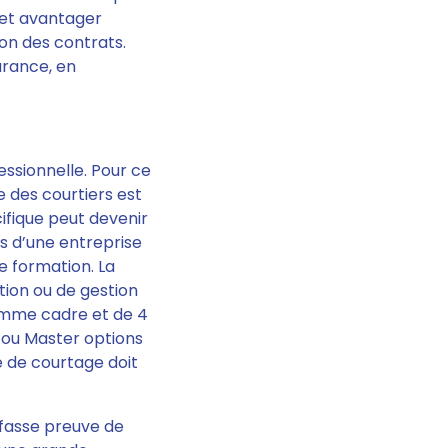
 et avantager
ion des contrats.
surance, en
essionnelle
. Pour ce
le des courtiers est
cifique peut devenir
s d’une entreprise
e formation.
La
tion ou de gestion
omme cadre et de 4
e ou Master options
se de courtage doit
 fasse preuve de